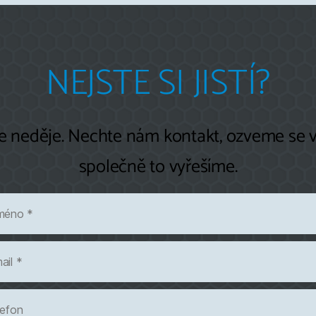
NEJSTE SI JISTÍ?
se neděje. Nechte nám kontakt, ozveme se 
společně to vyřešíme.