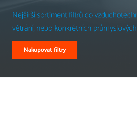
Nejširší sortiment filtrů do vzduchotechn
větrání, nebo konkrétních průmyslových f
Nakupovat filtry