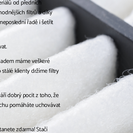
eriálů od předních
dnějších filtrů a díky
 neposlední řadě i šetřit
at.
Skladem máme veškeré
 stálé klienty držíme filtry
váří dobrý pocit z toho, že
 vzduchu pomáháte uchovávat
tanete zdarma! Stačí