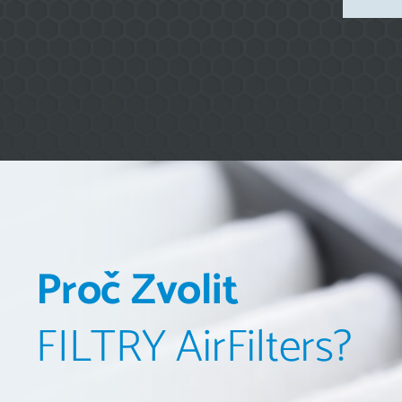
Proč Zvolit
FILTRY
AirFilters?