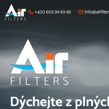
+420 603 99 69 66
info@airfilter
Air
Filters
Dýchejte z plnýc