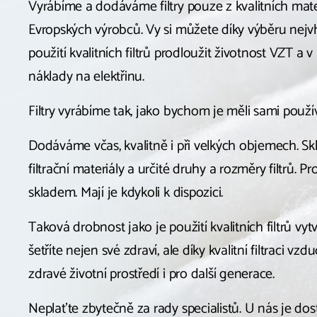
Vyrábíme a dodáváme filtry pouze z kvalitních mat
Evropských výrobců. Vy si můžete díky výběru nejvho
použití kvalitních filtrů prodloužit životnost VZT a v
náklady na elektřinu.
Filtry vyrábíme tak, jako bychom je měli sami použív
Dodáváme včas, kvalitně i při velkých objemech. 
filtrační materiály a určité druhy a rozměry filtrů. Pro
skladem. Mají je kdykoli k dispozici.
Taková drobnost jako je použití kvalitních filtrů vyt
šetříte nejen své zdraví, ale díky kvalitní filtraci
zdravé životní prostředí i pro další generace.
Neplaťte zbytečně za rady specialistů. U nás je dos