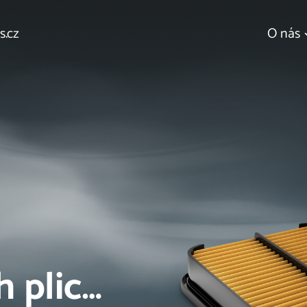
s.cz
O nás
h plic…