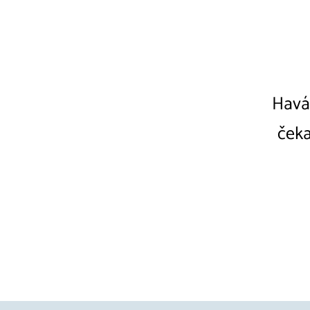
Havár
čeka