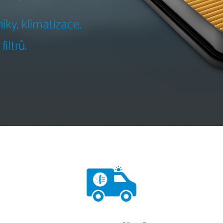
iky, klimatizace,
iltrů.