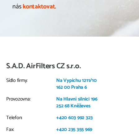
nás
kontaktovat
.
S.A.D. AirFilters CZ s.r.o.
Sídlo firmy:
Na Vypichu 1211/10
162 00 Praha 6
Provozovna:
Na Hlavní silnici 196
252 68 Kněževes
Telefon:
+420 603 992 323
Fax:
+420 235 355 969